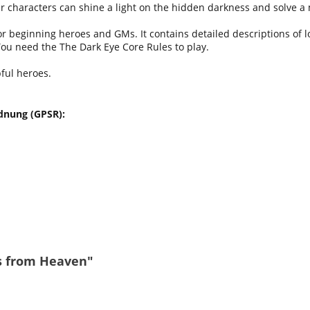
our characters can shine a light on the hidden darkness and solve a
for beginning heroes and GMs. It contains detailed descriptions of 
ou need the The Dark Eye Core Rules to play.
ful heroes.
dnung (GPSR):
ns from Heaven"