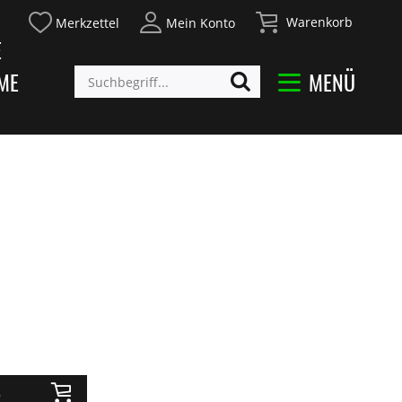
Warenkorb
Merkzettel
Mein Konto
E
ME
MENÜ
b