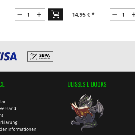
14,95 € *
CE
ULISSES E-BOOKS
lar
 Versand
ht
rklärung
deninformationen