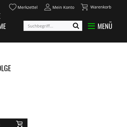
Warenkorb
Merkzettel
Mein Konto
E
ME
MENÜ
OLGE
b