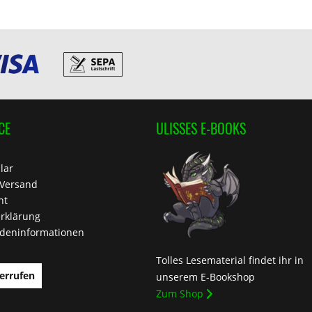
CE
ULISSES E-BOOKS
lar
 Versand
ht
rklärung
deninformationen
Tolles Lesematerial findet ihr in
errufen
unserem E-Bookshop
Zum Shop