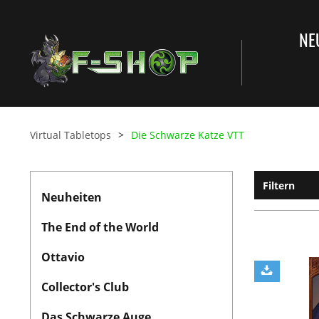
NE
Virtual Tabletops
Die Schwarze Katze VTT
Filtern
Neuheiten
The End of the World
Ottavio
Collector's Club
Das Schwarze Auge