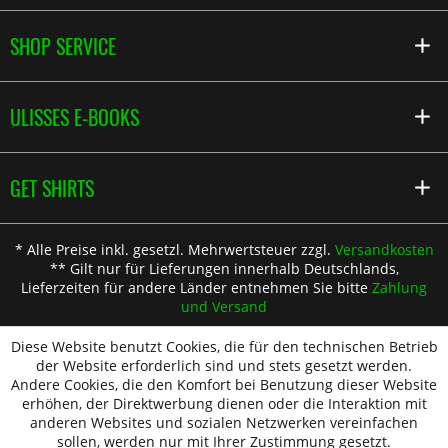
SHOP SERVICE
ULISSES E-BOOKS
GET SHIRTS
* Alle Preise inkl. gesetzl. Mehrwertsteuer zzgl.
Versandkosten
** Gilt nur für Lieferungen innerhalb Deutschlands,
Lieferzeiten für andere Länder entnehmen Sie bitte
Zahlung
und Versand
Diese Website benutzt Cookies, die für den technischen Betrieb
der Website erforderlich sind und stets gesetzt werden.
Andere Cookies, die den Komfort bei Benutzung dieser Website
erhöhen, der Direktwerbung dienen oder die Interaktion mit
anderen Websites und sozialen Netzwerken vereinfachen
sollen, werden nur mit Ihrer Zustimmung gesetzt.