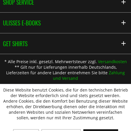
SHOP SERVICE
ULISSES E-BOOKS
GET SHIRTS
* Alle Preise inkl. gesetzl. Mehrwertsteuer zzgl.
Versandkosten
** Gilt nur für Lieferungen innerhalb Deutschlands,
Lieferzeiten für andere Länder entnehmen Sie bitte
Zahlung
und Versand
Diese Website benutzt Cookies, die für den technischen Betrieb
der Website erforderlich sind und stets gesetzt werden.
Andere Cookies, die den Komfort bei Benutzung dieser Website
erhöhen, der Direktwerbung dienen oder die Interaktion mit
anderen Websites und sozialen Netzwerken vereinfachen
sollen, werden nur mit Ihrer Zustimmung gesetzt.