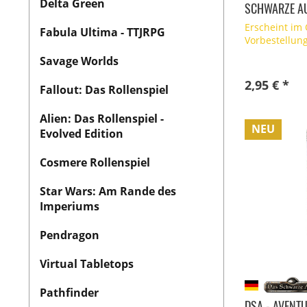
Delta Green
SCHWARZE AU
Erscheint im
Fabula Ultima - TTJRPG
Vorbestellun
Savage Worlds
2,95 € *
Fallout: Das Rollenspiel
Alien: Das Rollenspiel -
NEU
Evolved Edition
Cosmere Rollenspiel
Star Wars: Am Rande des
Imperiums
Pendragon
Virtual Tabletops
Pathfinder
DSA - AVENT