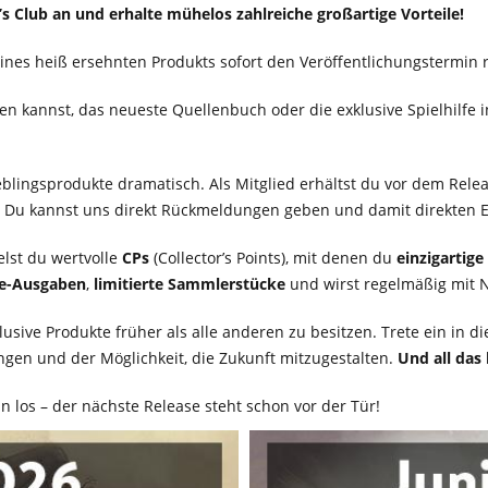
s Club an und erhalte mühelos zahlreiche großartige Vorteile!
ines heiß ersehnten Produkts sofort den Veröffentlichungstermin 
kannst, das neueste Quellenbuch oder die exklusive Spielhilfe 
eblingsprodukte dramatisch. Als Mitglied erhältst du vor dem Rel
t! Du kannst uns direkt Rückmeldungen geben und damit direkten E
elst du wertvolle
CPs
(Collector’s Points), mit denen du
einzigartig
e-Ausgaben
,
limitierte Sammlerstücke
und wirst regelmäßig mit 
klusive Produkte früher als alle anderen zu besitzen. Trete ein in
ngen und der Möglichkeit, die Zukunft mitzugestalten.
Und all das
n los – der nächste Release steht schon vor der Tür!