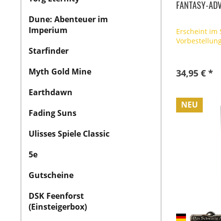
FANTASY-AD
Dune: Abenteuer im
Imperium
Erscheint im
Vorbestellun
Starfinder
Myth Gold Mine
34,95 € *
Earthdawn
NEU
Fading Suns
Ulisses Spiele Classic
5e
Gutscheine
DSK Feenforst
(Einsteigerbox)