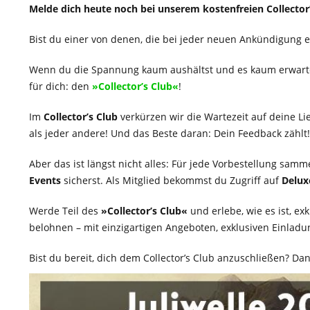
Melde dich heute noch bei unserem kostenfreien Collector’
Bist du einer von denen, die bei jeder neuen Ankündigung e
Wenn du die Spannung kaum aushältst und es kaum erwarten 
für dich: den
»Collector’s Club«
!
Im
Collector’s Club
verkürzen wir die Wartezeit auf deine Li
als jeder andere! Und das Beste daran: Dein Feedback zähl
Aber das ist längst nicht alles: Für jede Vorbestellung samm
Events
sicherst. Als Mitglied bekommst du Zugriff auf
Delux
Werde Teil des
»Collector’s Club«
und erlebe, wie es ist, ex
belohnen – mit einzigartigen Angeboten, exklusiven Einladu
Bist du bereit, dich dem Collector’s Club anzuschließen? Dan