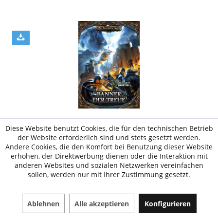
Diese Website benutzt Cookies, die für den technischen Betrieb
DSA5 BANNER DER TREUE PLUS MEISTERSET FÜR...
der Website erforderlich sind und stets gesetzt werden.
Andere Cookies, die den Komfort bei Benutzung dieser Website
erhöhen, der Direktwerbung dienen oder die Interaktion mit
Aktivierungscode (
Es wird eine FoundryVTT
anderen Websites und sozialen Netzwerken vereinfachen
Lizenz benötigt
)
sollen, werden nur mit Ihrer Zustimmung gesetzt.
43,95 € *
Ablehnen
Alle akzeptieren
Konfigurieren