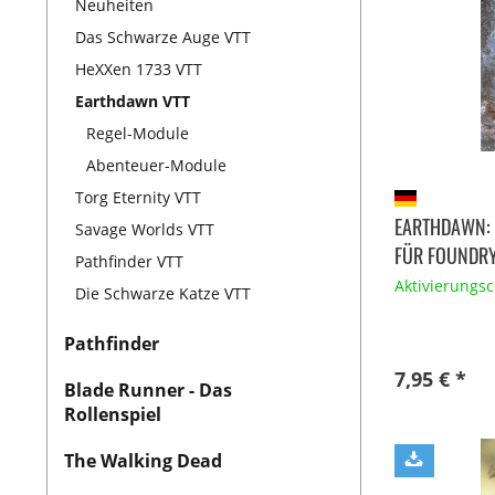
Neuheiten
Das Schwarze Auge VTT
HeXXen 1733 VTT
Earthdawn VTT
Regel-Module
Abenteuer-Module
Torg Eternity VTT
EARTHDAWN: 
Savage Worlds VTT
FÜR FOUNDRY
Pathfinder VTT
Aktivierungs
Die Schwarze Katze VTT
Pathfinder
7,95 € *
Blade Runner - Das
Rollenspiel
The Walking Dead