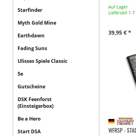
Auf Lager
Starfinder
Lieferzeit 1-
Myth Gold Mine
39,95 € *
Earthdawn
Fading Suns
Ulisses Spiele Classic
5e
Gutscheine
DSK Feenforst
(Einsteigerbox)
Be a Hero
WFRSP - STA
Start DSA