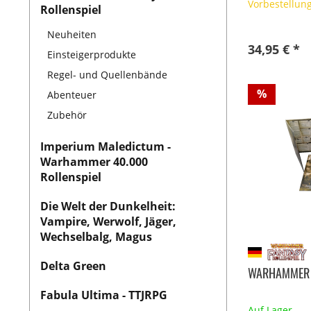
Vorbestellun
Rollenspiel
Neuheiten
34,95 € *
Einsteigerprodukte
Regel- und Quellenbände
%
Abenteuer
Zubehör
Imperium Maledictum -
Warhammer 40.000
Rollenspiel
Die Welt der Dunkelheit:
Vampire, Werwolf, Jäger,
Wechselbalg, Magus
Delta Green
WARHAMMER 
Fabula Ultima - TTJRPG
Auf Lager