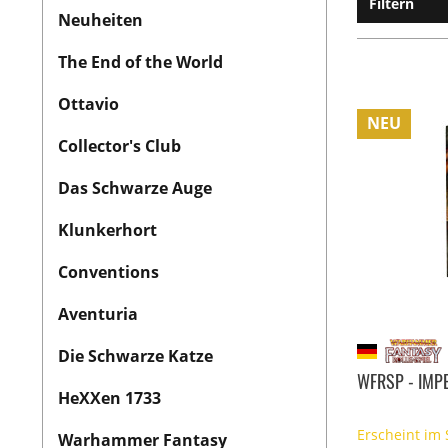
Filtern
Neuheiten
The End of the World
Ottavio
NEU
Collector's Club
Das Schwarze Auge
Klunkerhort
Conventions
Aventuria
Die Schwarze Katze
WFRSP - IMP
HeXXen 1733
Erscheint im
Warhammer Fantasy