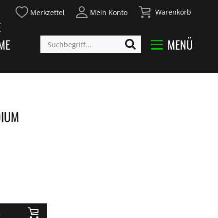
Warenkorb
Merkzettel
Mein Konto
E
ME
MENÜ
DIUM
b