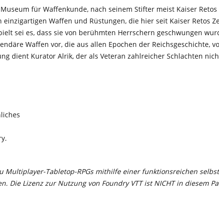
he Museum für Waffenkunde, nach seinem Stifter meist Kaiser Reto
n einzigartigen Waffen und Rüstungen, die hier seit Kaiser Retos 
spielt sei es, dass sie von berühmten Herrschern geschwungen wu
egendäre Waffen vor, die aus allen Epochen der Reichsgeschichte,
ung dient Kurator Alrik, der als Veteran zahlreicher Schlachten n
nliches
y.
 Multiplayer-Tabletop-RPGs mithilfe einer funktionsreichen selbs
en. Die Lizenz zur Nutzung von Foundry VTT ist NICHT in diesem Pa