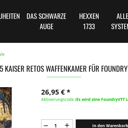
UHEITEN
DAS SCHWARZE
HEXXEN
ALL
AUGE
1733
SYSTE
ule
5 KAISER RETOS WAFFENKAMER FÜR FOUNDRY
26,95 € *
Aktivierungscode (
Es wird eine FoundryVTT L
In den Warenkor