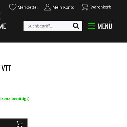
Warenkorb
Merkzettel
Mein Konto
E
ME
MENÜ
 VTT
izenz benötigt
)
b