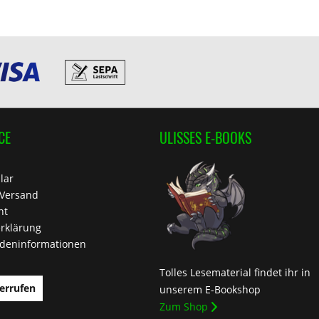
CE
ULISSES E-BOOKS
lar
 Versand
ht
rklärung
deninformationen
Tolles Lesematerial findet ihr in
errufen
unserem E-Bookshop
Zum Shop