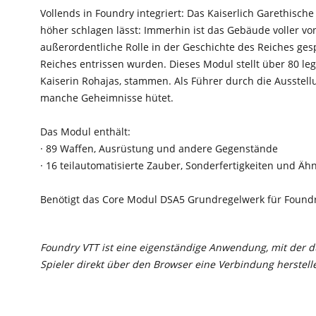
Vollends in Foundry integriert: Das Kaiserlich Garethisc
höher schlagen lässt: Immerhin ist das Gebäude voller vo
außerordentliche Rolle in der Geschichte des Reiches ge
Reiches entrissen wurden. Dieses Modul stellt über 80 l
Kaiserin Rohajas, stammen. Als Führer durch die Ausstell
manche Geheimnisse hütet.
Das Modul enthält:
· 89 Waffen, Ausrüstung und andere Gegenstände
· 16 teilautomatisierte Zauber, Sonderfertigkeiten und Äh
Benötigt das Core Modul DSA5 Grundregelwerk für Foundr
Foundry VTT ist eine eigenständige Anwendung, mit der du
Spieler direkt über den Browser eine Verbindung herstell