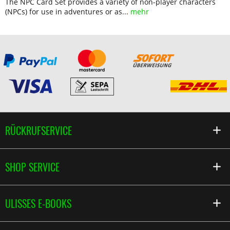
The NPC Card Set provides a variety of non-player characters
(NPCs) for use in adventures or as...
mehr
RÜCKRUFSERVICE
SHOP SERVICE
ULISSES E-BOOKS