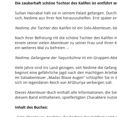
Die zauberhaft schöne Tochter des Kalifen ist entführt 
Sultan Hasrabal hält sie in seinem Palast gefangen. Durc
sich, Nedime aus ihrer Not herauszuhelfen. Erst später er
Nedime, die Tochter des Kalifen
ist ein Solo-Abenteuer, b
Nach ihrer Befreiung ritt die schöne Tochter des Kalifen 
einem seiner vielen Abenteuer zu seiner Frau und ihren 
ein weiteres Mal zu befreien …
Nedime, Gefangene der Yaquirbühne
ist ein Gruppen-Aben
Viele Jahre sind ins Land gezogen, seit Nedime die Gefan
beginnt eine gefährliche Jagd nach den mächtigen Artefak
Im Soloabenteuer „Madas Blaue Augen“ schlüpfen Sie in 
sich im legendären Reich von Al’Ghuriya verbergen soll.
Dieses Abenteuer-Buch enthält alle Informationen, die Sie
diesem Band enthaltenen, spielfertigten Charaktere nutz
Inhalt des Buches: