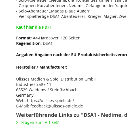
- Solo-Abenteuer „Nedime, die Tochter des Kalifen“ samt 
- Gruppen-Kurzabenteuer „Nedime, Gefangene der Yaqui
- Solo-Abenteuer „Madas Blaue Augen“
- Vier spielfertige DSA1-Abenteuerer: Krieger, Magier, Zwe
Kauf hier die PDF!
Format:
A4-Hardcover, 120 Seiten
Regeledition:
DSA1
Angaben Angaben nach der EU-Produktsicherheitsveror
Hersteller / Manufacturer:
Ulisses Medien & Spiel Distribution GmbH
Industriestraße 11
65529 Waldems / Steinfischbach
Germany
Web: https://ulisses-spiele.de/
E-Mail: feedback@ulisses-spiele.de
Weiterführende Links zu "DSA1 - Nedime, di
Fragen zum Artikel?