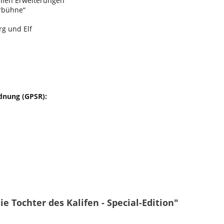
allen Erweiterungen
rbühne“
rg und Elf
dnung (GPSR):
e Tochter des Kalifen - Special-Edition"