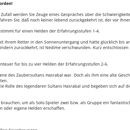
worden!
h Zufall werden Sie Zeuge eines Gespräches über die Schwierigkeit
fahren Sie, daß noch keiner lebend zurückgekehrt ist, der vor Ihn
estimmt für einen Helden der Erfahrungsstufen 1-4.
mit ihrem Retter in den Sonnenuntergang und hätte glücklich bis an
Kindern zurückkehrt, ist Nedime verschwunden. Kurz entschlossen 
teuer für bis zu vier Helden der Erfahrungsstufen 2-6.
gene des Zaubersultans Hasrabal war. Doch als ihm eine alte Gesc
ten.
die Rolle des legendären Sultans Hasrabal und begeben sich auf 
 brauchen, um als Solo-Spieler zwei bzw. als Gruppe ein fantastisc
en oder eigene Helden erschaffen.