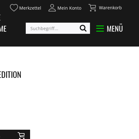
Warenkorb
Merkzettel
Mein Konto
E
ME
MENÜ
EDITION
b