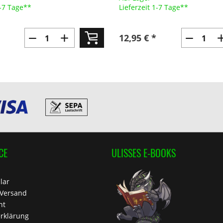
1-7 Tage**
Lieferzeit 1-7 Tage**
12,95 € *
CE
ULISSES E-BOOKS
lar
 Versand
ht
rklärung