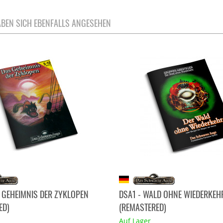
BEN SICH EBENFALLS ANGESEHEN
S GEHEIMNIS DER ZYKLOPEN
DSA1 - WALD OHNE WIEDERKEH
ED)
(REMASTERED)
Auf Lager