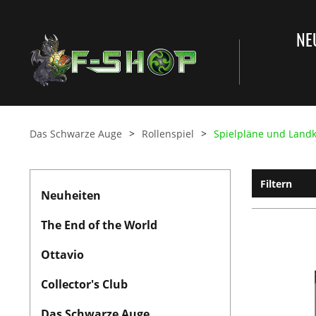
NE
Das Schwarze Auge
Rollenspiel
Spielpläne und Land
Filtern
Neuheiten
The End of the World
Ottavio
Collector's Club
Das Schwarze Auge