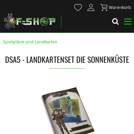
Warenkorb
Spielpläne und Landkarten
DSA5 - LANDKARTENSET DIE SONNENKÜSTE