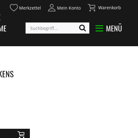
Warenkorb
Merkzettel
Mein Konto
E
ME
MENÜ
KENS
b