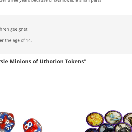
nder three years because of swallowable small parts.
ahren geeignet.
er the age of 14.
ysle Minions of Uthorion Tokens"