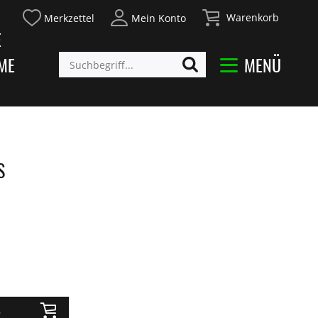
Warenkorb
Merkzettel
Mein Konto
E
ME
MENÜ
S
b