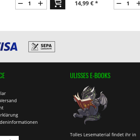
14,99 € *
CE
ULISSES E-BOOKS
lar
 Versand
ht
rklärung
deninformationen
Tolles Lesematerial findet ihr in