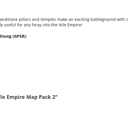
andstone pillars and temples make an exciting battleground with d
y useful for any foray into the Nile Empire!
dnung (GPSR):
ile Empire Map Pack 2"