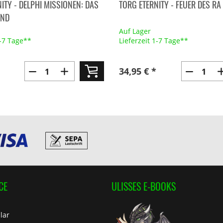
ITY - DELPHI MISSIONEN: DAS
TORG ETERNITY - FEUER DES R
AND
Auf Lager
1-7 Tage**
Lieferzeit 1-7 Tage**
34,95 € *
CE
ULISSES E-BOOKS
lar