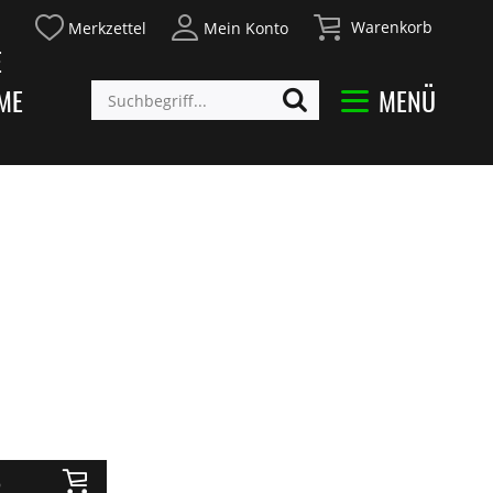
Warenkorb
Merkzettel
Mein Konto
E
ME
MENÜ
R
b