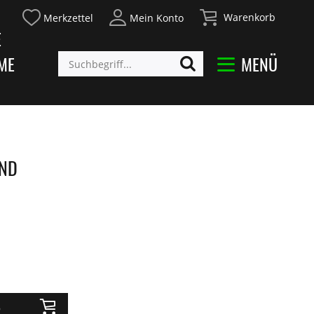
Warenkorb
Merkzettel
Mein Konto
E
ME
MENÜ
AND
b