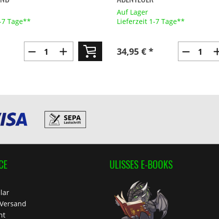
Auf Lager
1-7 Tage**
Lieferzeit 1-7 Tage**
34,95 € *
CE
ULISSES E-BOOKS
lar
 Versand
ht