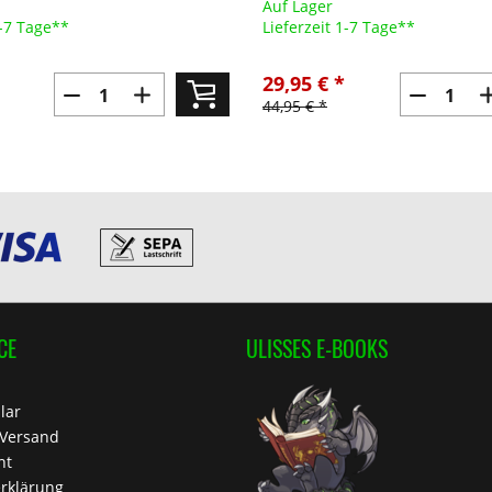
Auf Lager
1-7 Tage**
Lieferzeit 1-7 Tage**
29,95 € *
44,95 € *
CE
ULISSES E-BOOKS
lar
 Versand
ht
rklärung