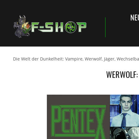
NE
Die Welt der Dunkelheit: Vampire, Werwolf, Jäger, Wechselb
WERWOLF: