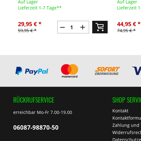
Auf Lager
Auf Lager
Lieferzeit 1-7 Tage**
Lieferzeit 
29,95 € *
44,95 € *
59,95 € *
74,95 € *
RÜCKRUFSERVICE
SHOP SERVI
Kontakt
erreichbar Mo-Fr 7.00-19.00
Kontaktformu
Zahlung und
06087-98870-50
Widerrufsrec
Datenschutze