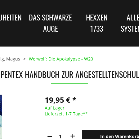
UHEITEN
DAS SCHWARZE
HEXXEN
ALL
AUGE
1733
SYSTE
alg, Magus
Werwolf: Die Apokalypse - W20
 PENTEX HANDBUCH ZUR ANGESTELLTENSCHUL
19,95 € *
Auf Lager
Lieferzeit 1-7 Tage**
In den Warenkor