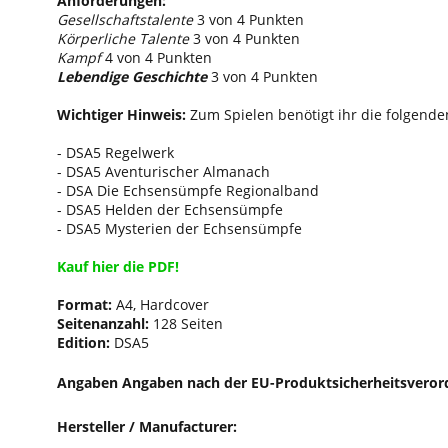
Anforderungen:
Gesellschaftstalente
3 von 4 Punkten
Körperliche Talente
3 von 4 Punkten
Kampf
4 von 4 Punkten
Lebendige Geschichte
3 von 4 Punkten
Wichtiger Hinweis:
Zum Spielen benötigt ihr die folgende
- DSA5 Regelwerk
- DSA5 Aventurischer Almanach
- DSA Die Echsensümpfe Regionalband
- DSA5 Helden der Echsensümpfe
- DSA5 Mysterien der Echsensümpfe
Kauf hier die PDF!
Format:
A4, Hardcover
Seitenanzahl:
128 Seiten
Edition:
DSA5
Angaben Angaben nach der EU-Produktsicherheitsveror
Hersteller / Manufacturer: