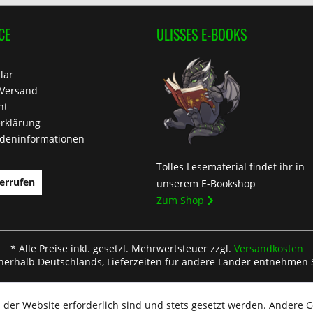
CE
ULISSES E-BOOKS
lar
 Versand
ht
rklärung
deninformationen
Tolles Lesematerial findet ihr in
errufen
unserem E-Bookshop
Zum Shop
* Alle Preise inkl. gesetzl. Mehrwertsteuer zzgl.
Versandkosten
nnerhalb Deutschlands, Lieferzeiten für andere Länder entnehmen 
 der Website erforderlich sind und stets gesetzt werden. Andere C