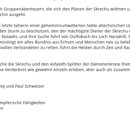
drei Gruppenabenteuern, die sich den Plänen der Skrechu widmen 
chin ausgeht.
e letzte Seherin einer geheimnisumwitterten Sekte altechsischen Ur
en Sturm zu beschützen, den der mächtigste Diener der Skrechu e
r Novadis, und ihre Suche führt von Ou’Roboch bis Loch Harodrôl. 
isslingt ein altes Bündnis aus Echsen und Menschen neu zu bele
vollen Verbündeten zu retten, führt die Helden durch Zeit und Ra
.
 welche die Skrechu und den Asfaloth-Splitter der Dämonenkrone th
rbene Verderbnis wie gewohnt einzeln erleben, aber auch als zu
voy und Paul Schweizer
ämpferische Fähigkeiten
en