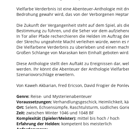
Vielfarbe Verderbnis ist eine Abenteuer-Anthologie mit 
Bedrohung gewahr wird, das von der Verborgenen Heptar
Die Zukunft der Vergangenheit steht auf dem Spiel, als di
Bestimmung zu führen, und die Seher vor dem aufziehend
In Tor aller Pfade recherchieren die Helden im Auftrag de
der Skrechu ungeahnte Macht verleihen würde, wenn es m
Die Vielfarbene Verderbnis zu überleben und einen macht
Großen Schlange von Maraskan kein Einhalt geboten wird
Diese Anthologie stellt den Auftakt zu Ereignissen dar,
werden. Ihr könnt die Abenteuer der Anthologie Vielfa
Szenariovorschläge erweitern.
Von Kaweh Akbarian, Fred Ericson, David Frogier de Ponle
Genre:
Reise- und Mysterienabenteuer
Voraussetzungen:
Verhandlungsgeschick, Heimlichkeit, k
Ort:
Selem, Echsensümpfe, Raschtulsturm, südliches Gori
Zeit:
zwischen Winter 1046 und 1048 BF
Komplexität (Spieler/Meister):
mittel bis hoch / hoch
Erfahrung der Helden:
kompetent bis meisterlich