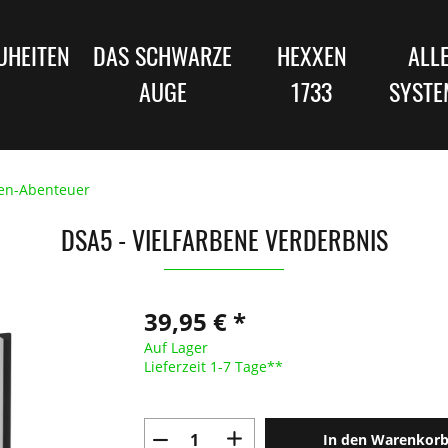
UHEITEN
DAS SCHWARZE
HEXXEN
ALL
AUGE
1733
SYSTE
en-Abenteuer
DSA5 - VIELFARBENE VERDERBNIS
39,95 € *
Auf Lager
Lieferzeit 1-7 Tage**
In den Warenkor