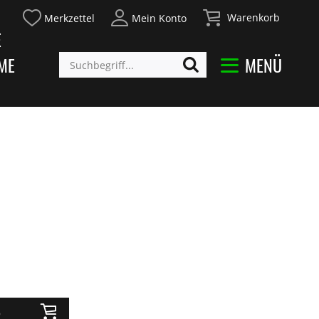
Warenkorb
Merkzettel
Mein Konto
E
ME
MENÜ
b