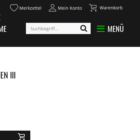
Warenkorb
Merkzettel
Mein Konto
E
ME
MENÜ
N III
b