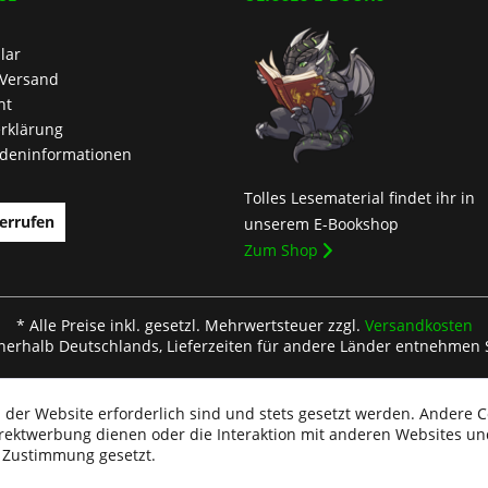
lar
 Versand
ht
rklärung
deninformationen
Tolles Lesematerial findet ihr in
errufen
unserem E-Bookshop
Zum Shop
* Alle Preise inkl. gesetzl. Mehrwertsteuer zzgl.
Versandkosten
nnerhalb Deutschlands, Lieferzeiten für andere Länder entnehmen 
 der Website erforderlich sind und stets gesetzt werden. Andere C
irektwerbung dienen oder die Interaktion mit anderen Websites un
r Zustimmung gesetzt.