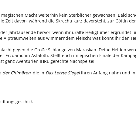
r magischen Macht weiterhin kein Sterblicher gewachsen. Bald scho
e Zeit davon, während die Skrechu kurz davorsteht, zur Göttin de
r Jahrtausende hervor, wenn ihr uralte Heiligtümer ergründet un
e Alptraumwelten aus wimmerndem Fleisch! Was könnt ihr den He
chlacht gegen die Große Schlange von Maraskan. Deine Helden wer
er Erzdämonin Asfaloth. Stellt euch im epischen Finale der Kampa
 ist ganz Aventurien IHRE gerechte Nachspeise!
n der Chimären
, die in
Das Letzte Siegel
ihren Anfang nahm und i
ndlungsgeschick