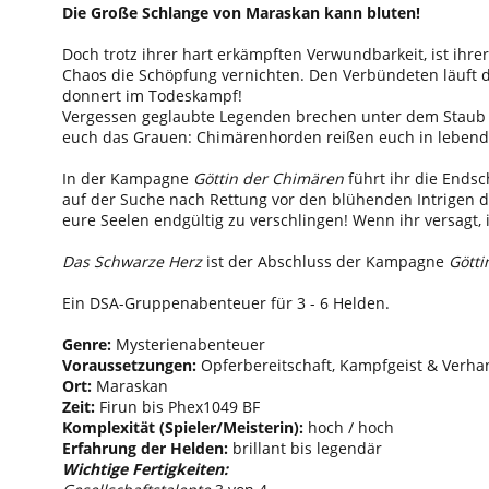
Die Große Schlange von Maraskan kann bluten!
Doch trotz ihrer hart erkämpften Verwundbarkeit, ist ihre
Chaos die Schöpfung vernichten. Den Verbündeten läuft di
donnert im Todeskampf!
Vergessen geglaubte Legenden brechen unter dem Staub de
euch das Grauen: Chimärenhorden reißen euch in lebend
In der Kampagne
Göttin der Chimären
führt ihr die Ends
auf der Suche nach Rettung vor den blühenden Intrigen d
eure Seelen endgültig zu verschlingen! Wenn ihr versagt,
Das Schwarze Herz
ist der Abschluss der Kampagne
Götti
Ein DSA-Gruppenabenteuer für 3 - 6 Helden.
Genre:
Mysterienabenteuer
Voraussetzungen:
Opferbereitschaft, Kampfgeist & Verha
Ort:
Maraskan
Zeit:
Firun bis Phex1049 BF
Komplexität (Spieler/Meisterin):
hoch / hoch
Erfahrung der Helden:
brillant bis legendär
Wichtige Fertigkeiten: