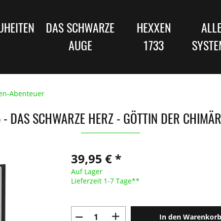
UHEITEN
DAS SCHWARZE
HEXXEN
ALL
AUGE
1733
SYSTE
en-Abenteuer
 - DAS SCHWARZE HERZ - GÖTTIN DER CHIMÄRE
39,95 € *
Auf Lager
Lieferzeit 1-7 Tage**
In den Warenkor