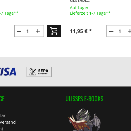
Auf Lager
1-7 Tage**
Lieferzeit 1-7 Tage**
11,95 € *
CE
ULISSES E-BOOKS
lar
 Versand
ht