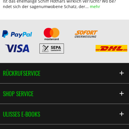
Ist das ehemalige Schiff Hothars wirklich ver?ucht? Wo be?
ndet sich der sagenumwobene Schatz, der...
mehr
RÜCKRUFSERVICE
SHOP SERVICE
ULISSES E-BOOKS