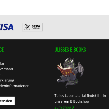
CE
ULISSES E-BOOKS
lar
 Versand
ht
rklärung
deninformationen
Tolles Lesematerial findet ihr in
errufen
unserem E-Bookshop
Zum Shop