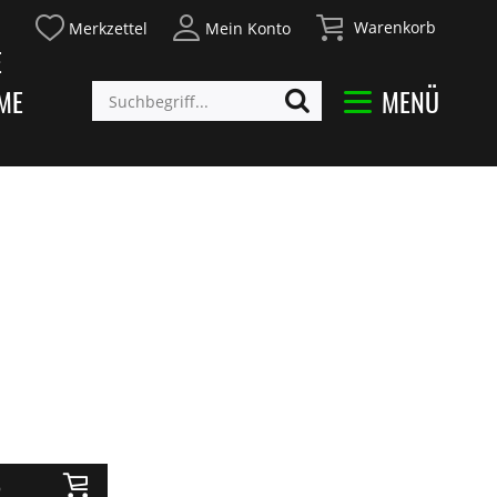
Warenkorb
Merkzettel
Mein Konto
E
ME
MENÜ
b