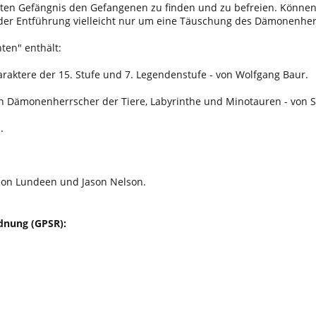
lten Gefängnis den Gefangenen zu finden und zu befreien. Können
 der Entführung vielleicht nur um eine Täuschung des Dämonenherr
ten" enthält:
araktere der 15. Stufe und 7. Legendenstufe - von Wolfgang Baur.
en Dämonenherrscher der Tiere, Labyrinthe und Minotauren - von 
.
Ron Lundeen und Jason Nelson.
dnung (GPSR):