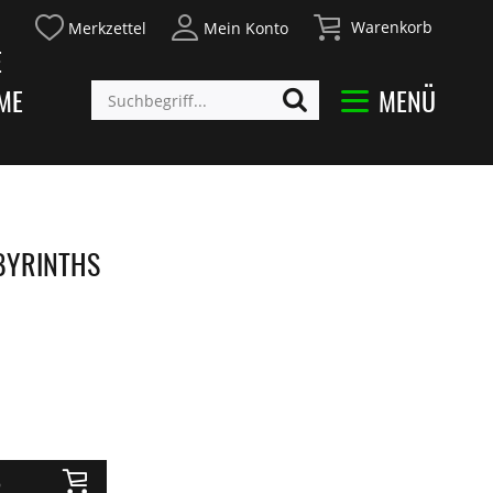
Warenkorb
Merkzettel
Mein Konto
E
ME
MENÜ
BYRINTHS
b