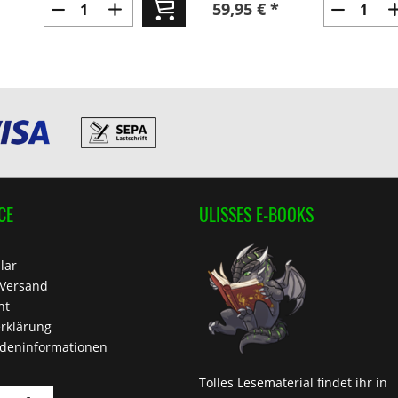
59,95 € *
CE
ULISSES E-BOOKS
lar
 Versand
ht
rklärung
deninformationen
Tolles Lesematerial findet ihr in