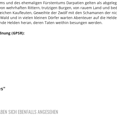
ms und des ehemaligen Fürstentums Darpatien gelten als abgelege
 von wehrhaften Rittern, trutzigen Burgen, von rauem Land und be
 reichen Kaufleuten, Geweihte der Zwölf mit den Schamanen der n
Wald und in vielen kleinen Dörfer warten Abenteuer auf die Helde
lende Helden heran, deren Taten weithin besungen werden.
dnung (GPSR):
es"
BEN SICH EBENFALLS ANGESEHEN