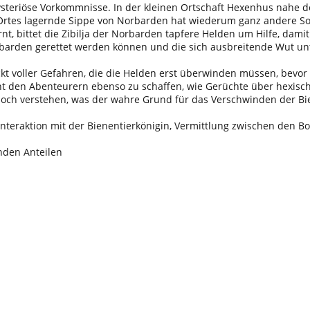
ysteriöse Vorkommnisse. In der kleinen Ortschaft Hexenhus nahe 
Ortes lagernde Sippe von Norbarden hat wiederum ganz andere Sor
, bittet die Zibilja der Norbarden tapfere Helden um Hilfe, dami
rbarden gerettet werden können und die sich ausbreitende Wut 
steckt voller Gefahren, die die Helden erst überwinden müssen, b
den Abenteurern ebenso zu schaffen, wie Gerüchte über hexische Z
ch verstehen, was der wahre Grund für das Verschwinden der Bie
nteraktion mit der Bienentierkönigin, Vermittlung zwischen den 
nden Anteilen