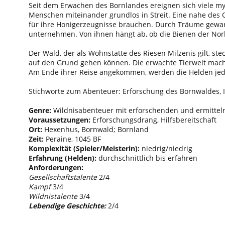
Seit dem Erwachen des Bornlandes ereignen sich viele m
Menschen miteinander grundlos in Streit. Eine nahe des 
für ihre Honigerzeugnisse brauchen. Durch Träume gewarnt
unternehmen. Von ihnen hängt ab, ob die Bienen der No
Der Wald, der als Wohnstätte des Riesen Milzenis gilt, 
auf den Grund gehen können. Die erwachte Tierwelt macht 
Am Ende ihrer Reise angekommen, werden die Helden jedo
Stichworte zum Abenteuer: Erforschung des Bornwaldes, I
Genre:
Wildnisabenteuer mit erforschenden und ermittel
Voraussetzungen:
Erforschungsdrang, Hilfsbereitschaft
Ort:
Hexenhus, Bornwald; Bornland
Zeit:
Peraine, 1045 BF
Komplexität (Spieler/Meisterin):
niedrig/niedrig
Erfahrung (Helden):
durchschnittlich bis erfahren
Anforderungen:
Gesellschaftstalente
2/4
Kampf
3/4
Wildnistalente
3/4
Lebendige Geschichte:
2/4