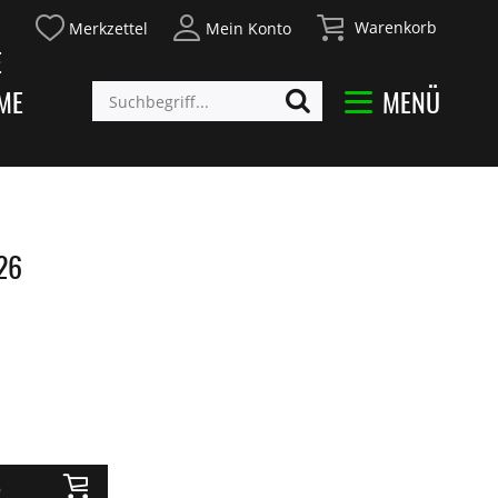
Warenkorb
Merkzettel
Mein Konto
E
ME
MENÜ
26
b