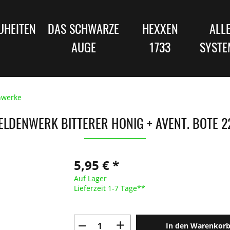
UHEITEN
DAS SCHWARZE
HEXXEN
ALL
AUGE
1733
SYSTE
nwerke
ELDENWERK BITTERER HONIG + AVENT. BOTE 2
5,95 € *
Auf Lager
Lieferzeit 1-7 Tage**
In den Warenkor