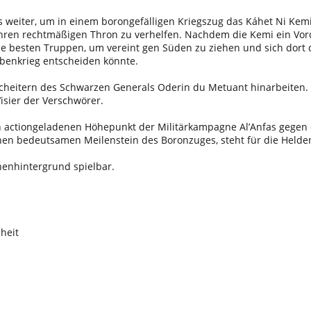
 weiter, um in einem borongefälligen Kriegszug das Káhet Ni Kemi 
ihren rechtmäßigen Thron zu verhelfen. Nachdem die Kemi ein Vord
ne besten Truppen, um vereint gen Süden zu ziehen und sich dort 
abenkrieg entscheiden könnte.
 Scheitern des Schwarzen Generals Oderin du Metuant hinarbeiten
Visier der Verschwörer.
n actiongeladenen Höhepunkt der Militärkampagne Al’Anfas gegen 
en bedeutsamen Meilenstein des Boronzuges, steht für die Helden
enhintergrund spielbar.
heit