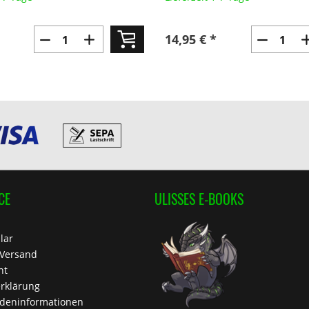
14,95 € *
CE
ULISSES E-BOOKS
lar
 Versand
ht
rklärung
deninformationen