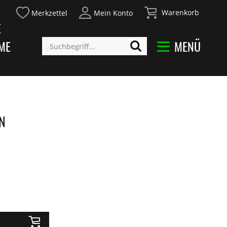
Warenkorb
Merkzettel
Mein Konto
E
ME
MENÜ
IN
b