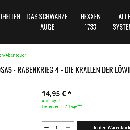
UHEITEN
DAS SCHWARZE
HEXXEN
ALL
AUGE
1733
SYSTE
en-Abenteuer
SA5 - RABENKRIEG 4 - DIE KRALLEN DER LÖW
14,95 € *
Auf Lager
Lieferzeit 1-7 Tage**
In den Warenkor