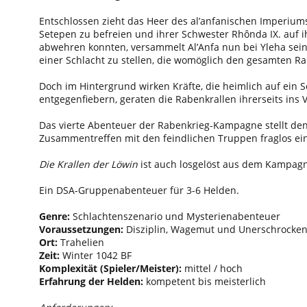
Entschlossen zieht das Heer des al’anfanischen Imperiums
Setepen zu befreien und ihrer Schwester Rhônda IX. auf 
abwehren konnten, versammelt Al’Anfa nun bei Yleha sei
einer Schlacht zu stellen, die womöglich den gesamten R
Doch im Hintergrund wirken Kräfte, die heimlich auf ein
entgegenfiebern, geraten die Rabenkrallen ihrerseits ins 
Das vierte Abenteuer der Rabenkrieg-Kampagne stellt de
Zusammentreffen mit den feindlichen Truppen fraglos ein
Die Krallen der Löwin
ist auch losgelöst aus dem Kampagn
Ein DSA-Gruppenabenteuer für 3-6 Helden.
Genre:
Schlachtenszenario und Mysterienabenteuer
Voraussetzungen:
Disziplin, Wagemut und Unerschrocken
Ort:
Trahelien
Zeit:
Winter 1042 BF
Komplexität (Spieler/Meister):
mittel / hoch
Erfahrung der Helden:
kompetent bis meisterlich