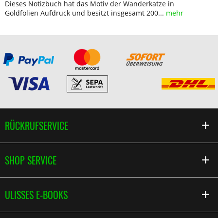
Dieses Notizbuch hat das Motiv der Wanderkatze in
Goldfolien Aufdruck und besitzt insgesamt 200...
mehr
RÜCKRUFSERVICE
SHOP SERVICE
ULISSES E-BOOKS