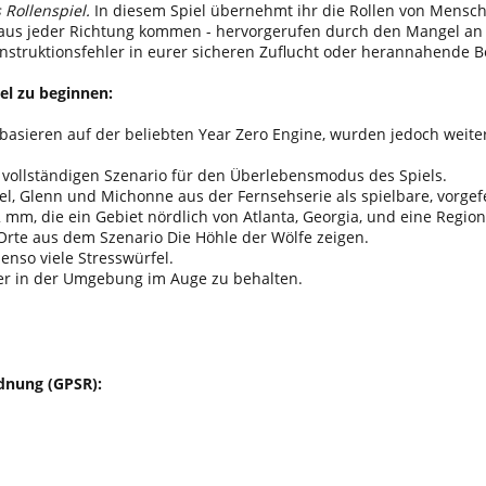
Rollenspiel.
In diesem Spiel übernehmt ihr die Rollen von Mensch
 jeder Richtung kommen - hervorgerufen durch den Mangel an leb
ruktionsfehler in eurer sicheren Zuflucht oder herannahende Bei
el zu beginnen:
n basieren auf der beliebten Year Zero Engine, wurden jedoch weite
en vollständigen Szenario für den Überlebensmodus des Spiels.
iel, Glenn und Michonne aus der Fernsehserie als spielbare, vorgef
mm, die ein Gebiet nördlich von Atlanta, Georgia, und eine Region 
rte aus dem Szenario Die Höhle der Wölfe zeigen.
enso viele Stresswürfel.
er in der Umgebung im Auge zu behalten.
dnung (GPSR):