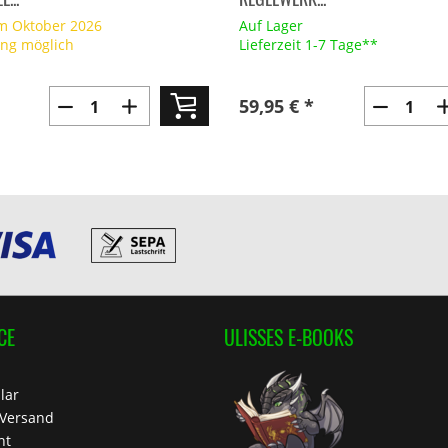
im Oktober 2026
Auf Lager
ung möglich
Lieferzeit 1-7 Tage**
59,95 € *
CE
ULISSES E-BOOKS
lar
 Versand
ht