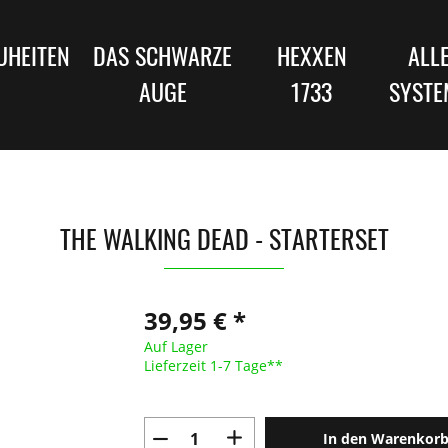
UHEITEN
DAS SCHWARZE
HEXXEN
ALL
AUGE
1733
SYSTE
THE WALKING DEAD - STARTERSET
39,95 € *
Auf Lager
Lieferzeit 1-7 Tage**
In den Warenkor