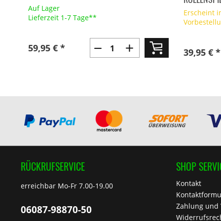
Auf Lager
Erscheint 
Lieferzeit 1-7 Tage**
Vorbestell
59,95 € *
39,95 € *
RÜCKRUFSERVICE
SHOP SERVI
Kontakt
erreichbar Mo-Fr 7.00-19.00
Kontaktformu
Zahlung und
06087-98870-50
Widerrufsrec