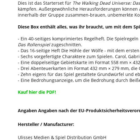
Dies ist das Starterset für
The Walking Dead Universe: Das 
kämpfen. Außergewöhnliche Herausforderungen können aus
innerhalb der Gruppe zusammen-brauen, unbemerkte Konst
Diese Box enthält alles, was ihr braucht, um mit dem Spi
- Ein 40-seitiges komprimiertes Regelheft. Die Spielregel
Das Rollenspiel
zugeschnitten.
- Das 16-seitige Heft Die Höhle der Wölfe - mit dem erst
- Sechs vorgefertigte Charaktere zum Spielen. Carol, Gabr
- Eine doppelseitige Gebietskarte im Format 558 mm × 432 
- Drei Abenteuerkarten im Format 432 mm × 279 mm, die O
- Zehn eigens für das Spiel gestaltete Grundwürfel und eb
- Eine Bedrohungsanzeige, um die Bedrohung durch Beiß
Kauf hier die PDF!
Angaben Angaben nach der EU-Produktsicherheitsveror
Hersteller / Manufacturer:
Ulisses Medien & Spiel Distribution GmbH