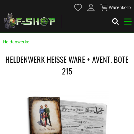
Warenkorb
Heldenwerke
HELDENWERK HEISSE WARE + AVENT. BOTE 2
15