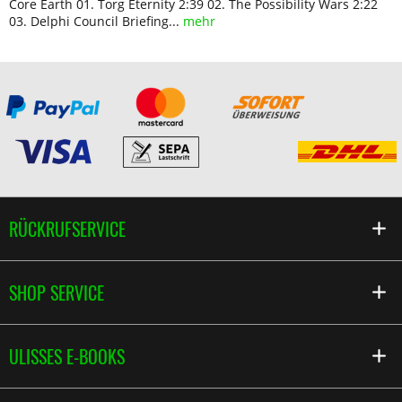
Core Earth 01. Torg Eternity 2:39 02. The Possibility Wars 2:22
03. Delphi Council Briefing...
mehr
RÜCKRUFSERVICE
SHOP SERVICE
ULISSES E-BOOKS