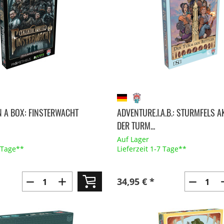
N A BOX: FINSTERWACHT
ADVENTURE.I.A.B.: STURMFELS A
DER TURM...
Auf Lager
7 Tage**
Lieferzeit 1-7 Tage**
34,95 € *