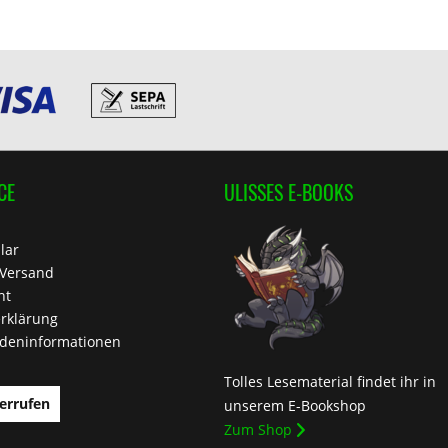
CE
ULISSES E-BOOKS
lar
 Versand
ht
rklärung
deninformationen
Tolles Lesematerial findet ihr in
errufen
unserem E-Bookshop
Zum Shop