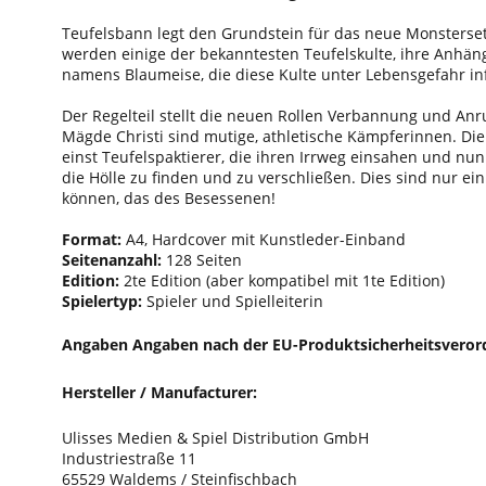
Teufelsbann legt den Grundstein für das neue Monstersett
werden einige der bekanntesten Teufelskulte, ihre Anhän
namens Blaumeise, die diese Kulte unter Lebensgefahr infil
Der Regelteil stellt die neuen Rollen Verbannung und Anru
Mägde Christi sind mutige, athletische Kämpferinnen. D
einst Teufelspaktierer, die ihren Irrweg einsahen und n
die Hölle zu finden und zu verschließen. Dies sind nur e
können, das des Besessenen!
Format:
A4, Hardcover mit Kunstleder-Einband
Seitenanzahl:
128 Seiten
Edition:
2te Edition (aber kompatibel mit 1te Edition)
Spielertyp:
Spieler und Spielleiterin
Angaben Angaben nach der EU-Produktsicherheitsveror
Hersteller / Manufacturer:
Ulisses Medien & Spiel Distribution GmbH
Industriestraße 11
65529 Waldems / Steinfischbach