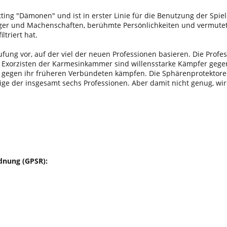
ing "Dämonen" und ist in erster Linie für die Benutzung der Spiel
ger und Machenschaften, berühmte Persönlichkeiten und vermutete 
triert hat.
fung vor, auf der viel der neuen Professionen basieren. Die Profes
ie Exorzisten der Karmesinkammer sind willensstarke Kämpfer geg
un gegen ihr früheren Verbündeten kämpfen. Die Sphärenprotektore
inige der insgesamt sechs Professionen. Aber damit nicht genug, 
dnung (GPSR):