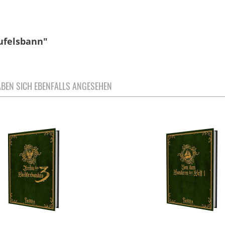
ufelsbann"
BEN SICH EBENFALLS ANGESEHEN