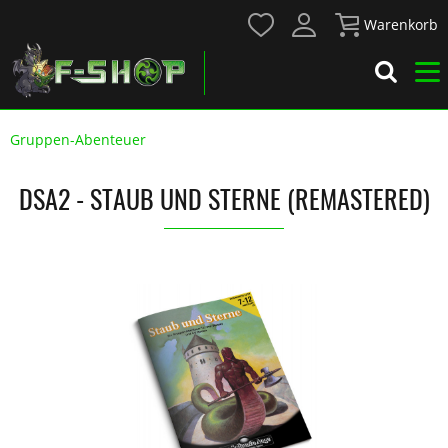
Warenkorb
Gruppen-Abenteuer
DSA2 - STAUB UND STERNE (REMASTERED)