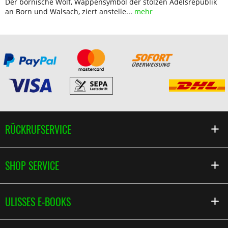
Der bornische Wolf, Wappensymbol der stolzen Adelsrepublik
an Born und Walsach, ziert anstelle...
mehr
RÜCKRUFSERVICE
SHOP SERVICE
ULISSES E-BOOKS