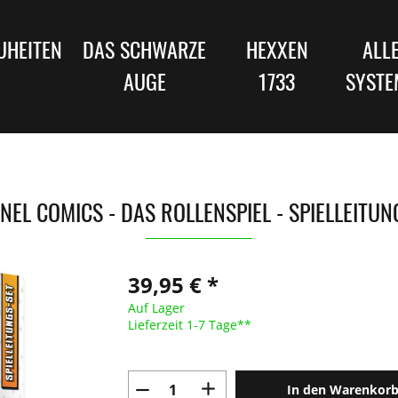
UHEITEN
DAS SCHWARZE
HEXXEN
ALL
AUGE
1733
SYSTE
NEL COMICS - DAS ROLLENSPIEL - SPIELLEITU
39,95 € *
Auf Lager
Lieferzeit 1-7 Tage**
In den Warenkor