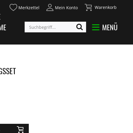
Warenkorb
Merkzettel
Mein Konto
E
ME
MENÜ
NGSSET
b