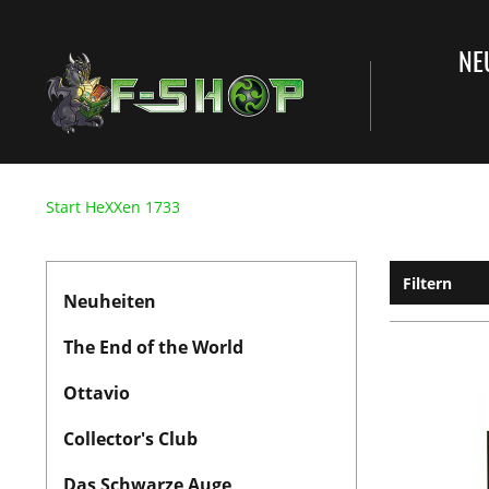
NE
Start HeXXen 1733
Filtern
Neuheiten
The End of the World
Ottavio
Collector's Club
Das Schwarze Auge