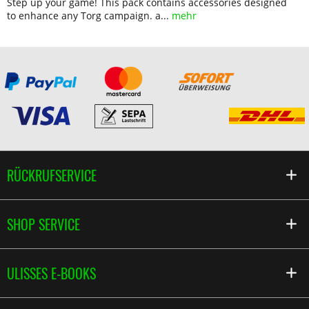
Step up your game! This pack contains accessories designed
to enhance any Torg campaign. a...
mehr
RÜCKRUFSERVICE
SHOP SERVICE
ULISSES E-BOOKS