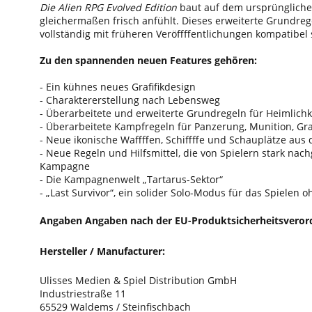
Die Alien RPG Evolved Edition
baut auf dem ursprünglichen 
gleichermaßen frisch anfühlt. Dieses erweiterte Grundregel
vollständig mit früheren Veröffffentlichungen kompatibel 
Zu den spannenden neuen Features gehören:
- Ein kühnes neues Grafifikdesign
- Charaktererstellung nach Lebensweg
- Überarbeitete und erweiterte Grundregeln für Heimlichke
- Überarbeitete Kampfregeln für Panzerung, Munition, G
- Neue ikonische Waffffen, Schiffffe und Schauplätze aus
- Neue Regeln und Hilfsmittel, die von Spielern stark nac
Kampagne
- Die Kampagnenwelt „Tartarus-Sektor“
- „Last Survivor“, ein solider Solo-Modus für das Spielen o
Angaben Angaben nach der EU-Produktsicherheitsveror
Hersteller / Manufacturer:
Ulisses Medien & Spiel Distribution GmbH
Industriestraße 11
65529 Waldems / Steinfischbach