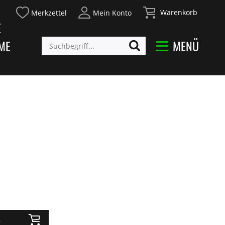
Warenkorb
Merkzettel
Mein Konto
E
ME
MENÜ
b